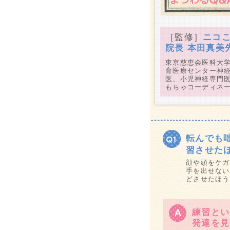
［監修］
ニコ
院長 本田真美
東京慈恵会医科大
育医療センター神
医、小児神経専門医
もちゃコーディネ
転んでも
習させた
顔や頭をケガ
手を出せない
どさせたほう
練習とい
発達を見