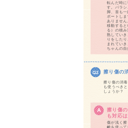
転んだ時に
す。パラシ
脚、首も一
ポートしま
ありません
移動すると
る）の積み
熟していき
りをしたり
まれていき
ちゃんの自
擦り傷の
擦り傷の消毒
も使うべきと
しょうか？
擦り傷の
も対応は
傷が浅く擦
鹸を使って