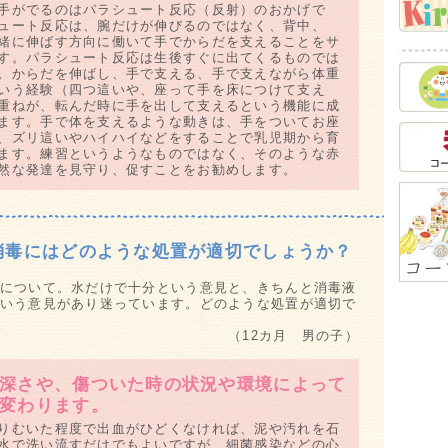
手がでるのはパラシュート反応（反射）のおかげで
母
ュート反応は、腕だけが伸びるのではなく、背中、
お
緒に伸ばす方向に働いて手でからだを支えることをサ
ク
す。パラシュート反応は生後すぐに出てくるものでは
Q&
。からだを伸ばし、手で支える、手で支えながら体重
いう経験（四つ這いや、座って手を床につけて支え
し
重ねが、転んだ時に手を出して支えるという機能に成
脳
ます。手で体を支えるような動きは、手をついてお座
、ズリ這いやハイハイなどをすることで乳児期から育
教
ます。練習というようなものではなく、そのような赤
笑
然な発達を見守り、促すことをお勧めします。
情
安
習
消毒にはどのような処置が適切でしょうか？
泣
夏
について。水だけで十分という意見と、きちんと消毒液
Q&
いう意見があり迷っています。どのような処置が適切で
紫
Q&
（12カ月 男の子）
お
真
深さや、傷ついた時の状況や環境によって
甘
変わります。
食
りむいた程度で出血がひどくなければ、泥や汚れを石
げ
水で洗い流すだけでもよいですが、細菌感染などの心