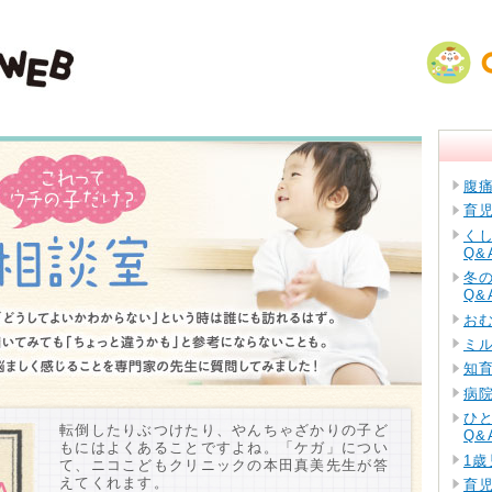
腹
育
く
Q&
冬
Q&
お
ミ
知
病
ひ
転倒したりぶつけたり、やんちゃざかりの子ど
Q&
もにはよくあることですよね。「ケガ」につい
1歳
て、ニコこどもクリニックの本田真美先生が答
えてくれます。
育