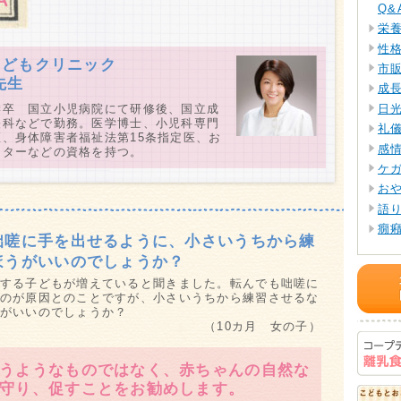
Q&
栄
性
こどもクリニック
市
先生
成
日
学卒 国立小児病院にて研修後、国立成
経科などで勤務。医学博士、小児科専門
礼
、身体障害者福祉法第15条指定医、お
感
ーターなどの資格を持つ。
ケ
お
語
癇
咄嗟に手を出せるように、小さいうちから練
お
ほうがいいのでしょうか？
わる
離
する子どもが増えていると聞きました。転んでも咄嗟に
Q&
のが原因とのことですが、小さいうちから練習させるな
がいいのでしょうか？
衛
（10カ月 女の子）
飲
着
うようなものではなく、赤ちゃんの自然な
パ
守り、促すことをお勧めします。
Q&