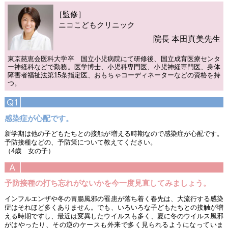
［監修］
ニコこどもクリニック
院長 本田真美先生
東京慈恵会医科大学卒 国立小児病院にて研修後、国立成育医療センタ
ー神経科などで勤務。医学博士、小児科専門医、小児神経専門医、身体
障害者福祉法第15条指定医、おもちゃコーディネーターなどの資格を持
つ。
感染症が心配です。
新学期は他の子どもたちとの接触が増える時期なので感染症が心配です。
予防接種などの、予防策について教えてください。
（4歳 女の子）
予防接種の打ち忘れがないかを今一度見直してみましょう。
インフルエンザや冬の胃腸風邪の罹患が落ち着く春先は、大流行する感染
症はそれほど多くありません。でも、いろいろな子どもたちとの接触が増
える時期ですし、最近は変異したウイルスも多く、夏に冬のウイルス風邪
がはやったり、その逆のケースも外来で多く見られるようになっていま