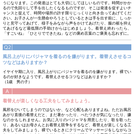
うになります。この発達はとても大切にしてほしいものです。時間がかか
るので先回りして手を出したくなるものですが、そこは発達を促すよいチ
ャンスと捉えて、時間や場所の許す限りじっくりと向き合ってあげてくだ
さい。お子さんが一生懸命やろうとしているときは手を出す前に、しっか
りと見守ってあげて、様子をみながら声をかけてあげたり、服の裾を抑え
てあげるなど最低限の手助けからはじめましょう。着替え終わったら、
「すごいね」「ひとりでできたね」などの褒め言葉のご褒美も忘れずに。
風呂上がりにパジャマを着るのを嫌がります。着替えさせるコ
ツなどはありますか？
イヤイヤ期に入り、風呂上がりにパジャマを着るのを嫌がります。裸でい
るのが好きなようです。着替えさせるコツなどはありますか？
（1歳 男の子）
着替えが楽しくなる工夫をしてみましょう。
風邪をひいてしまうのではないか、など心配もありますよね。ただお風呂
あがり直後の着替えだと、まだ暑かったり、べたつきが気になったり、嫌
なのかもしれません。お気に入りのパジャマを用意したり、歌を歌った
り、あるいはお母さんとお着替え競争をするなど、着替えが楽しくなる工
夫をしてみましょう。裸でいるときにクリームでマッサージをしながらコ