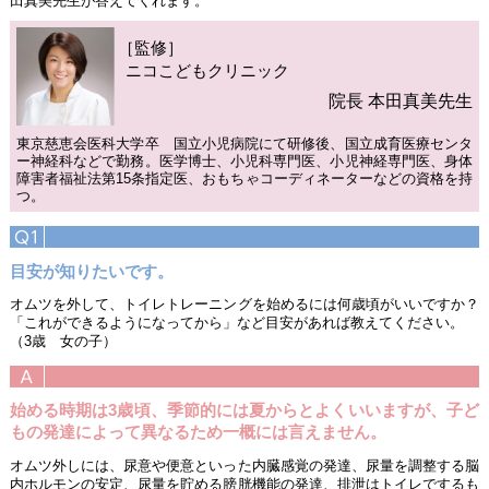
田真美先生が答えてくれます。
［監修］
ニコこどもクリニック
院長 本田真美先生
東京慈恵会医科大学卒 国立小児病院にて研修後、国立成育医療センタ
ー神経科などで勤務。医学博士、小児科専門医、小児神経専門医、身体
障害者福祉法第15条指定医、おもちゃコーディネーターなどの資格を持
つ。
目安が知りたいです。
オムツを外して、トイレトレーニングを始めるには何歳頃がいいですか？
「これができるようになってから」など目安があれば教えてください。
（3歳 女の子）
始める時期は3歳頃、季節的には夏からとよくいいますが、子ど
もの発達によって異なるため一概には言えません。
オムツ外しには、尿意や便意といった内臓感覚の発達、尿量を調整する脳
内ホルモンの安定、尿量を貯める膀胱機能の発達、排泄はトイレでするも