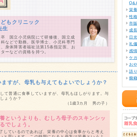
Q&
栄
性
こどもクリニック
市
先生
成
日
学卒 国立小児病院にて研修後、国立成
経科などで勤務。医学博士、小児科専門
礼
、身体障害者福祉法第15条指定医、お
感
ーターなどの資格を持つ。
ケ
お
語
癇
いますが、母乳も与えてもよいでしょうか？
お
わる
して普通に食事していますが、母乳もほしがります。与
離
しょうか？
Q&
（1歳3カ月 男の子）
衛
飲
養というよりも、むしろ母子のスキンシッ
着
るでしょう。
パ
了しているのであれば、栄養の中心は食事からと考え
Q&
いと思います。この時期になると母乳は栄養というよ