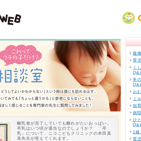
腹
育
く
Q&
冬
Q&
お
ミ
知
病
ひ
離乳食が完了していても離れがたいおっぱい。
Q&
卒乳はいつ頃が適当なのでしょうか？ 「卒
1歳
乳」について、ニコこどもクリニックの本田真
美先生が答えてくれます。
育