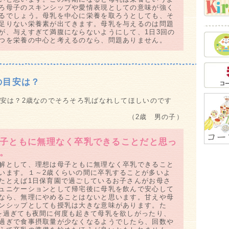
母
ろ母子のスキンシップや愛情表現としての意味が強く
るでしょう。母乳を中心に栄養を取ろうとしても、そ
お
足りない栄養素が出てきます。母乳を与えるのは問題
ク
が、与えすぎて満腹にならないようにして、1日3回の
Q&
つを栄養の中心と考えるのなら、問題ありません。
し
脳
教
の目安は？
笑
情
安は？2歳なのでそろそろ乳ばなれしてほしいのです
安
（2歳 男の子）
習
泣
夏
子ともに無理なく卒乳できることだと思っ
Q&
。
紫
解として、理想は母子ともに無理なく卒乳できること
Q&
います。１～2歳くらいの間に卒乳することが多いよ
お
たとえば1日保育園で過ごしているお子さんがお母さ
ュニケーションとして帰宅後に母乳を飲んで安心して
真
なら、無理にやめることはないと思います。甘えや母
甘
ンシップとしても授乳は大きな意味があります。た
を過ぎても夜間に何度も起きて母乳を欲しがったり、
食
過ぎで食事摂取量が少なくなるようでしたら、回数や
げ