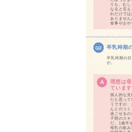
りも、むし
なると言え
れだけでは
ありません
食事やおや
卒乳時期
卒乳時期の目
が。
理想は母
ています
個人的な見
だと思って
うですが、
んとのコミ
過ごせるの
子間のスキ
だ、1歳半
母乳の飲み