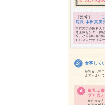
［監修］
ニコ
院長 本田真美
東京慈恵会医科大
育医療センター神
医、小児神経専門医
もちゃコーディネ
食事して
離乳食も完了
えてもよいで
母乳は栄
プと言え
離乳食が完
たほうがよ