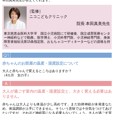
本田真美先生が答えてくれます。
［監修］
ニコこどもクリニック
院長 本田真美先生
東京慈恵会医科大学卒 国立小児病院にて研修後、国立成育医療センタ
ー神経科などで勤務。医学博士、小児科専門医、小児神経専門医、身体
障害者福祉法第15条指定医、おもちゃコーディネーターなどの資格を持
つ。
赤ちゃんのお部屋の温度・湿度設定について
大人と赤ちゃんで変えるところはありますか？
（4カ月 女の子）
大人が過ごす室内の温度・湿度設定と、大きく変える必要はあ
りません。
赤ちゃんは大人よりも体温が少し高めです。まだ自律神経が未発達なた
め、体温調節が上手にできません。そういう意味では十分気をつけてあげ
たいですが、それほど神経質になる必要もないでしょう。大人が過ごす室