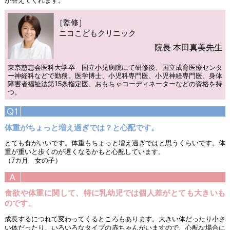
が答えてくれます。
［監修］
ニコこどもクリニック
院長 本田真美先生
東京慈恵会医科大学卒 国立小児病院にて研修後、国立成育医療センタ
ー神経科などで勤務。医学博士、小児科専門医、小児神経専門医、身体
障害者福祉法第15条指定医、おもちゃコーディネーターなどの資格を持
つ。
体重がちょっと増え過ぎでは？と心配です。
とても食がいいです。体重もちょっと増え過ぎではと思うくらいです。体
重が重いと歩くのが遅くなるかもと心配しています。
（7カ月 女の子）
食欲や体重に関して、特に乳幼児では個人差がとても大きいも
のです。
成長するにつれて変わってくるところもあります。大きい体だったり小さ
い体だったり、いろいろなタイプの赤ちゃんがいますので、心配な場合に