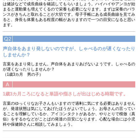
は健診などで成長曲線を確認してもらいましょう。ハイハイやアンヨが始
まると運動量も増えてくるので栄養も必要になります。まずは栄養のバラ
ンスがきちんと取れることが大切です。母子手帳にある成長曲線を見てみ
ると、身長も体重もある程度の幅がありますので一つの目安になると思い
ます。
声自体をあまり発しないのですが、しゃべるのが遅くなったり
しませんか？
言葉をあまり発しません。声自体をあまりあげないようです。しゃべるの
が遅くなったりしませんか？
（1歳3カ月 男の子）
1歳3カ月ころになると単語や指さしが出はじめる時期です。
言葉のゆっくりなお子さんもいますので過剰に気にする必要はありません
が、発達状態は気にしてあげたほうがよいでしょう。お母さんの言ってい
ることを理解しているか、アイコンタクトがあるか、やりとりで模倣（真
似）をするかなどがことばの発達の目安になります。心配な場合には小児
科や保健師さんに相談してみましょう。