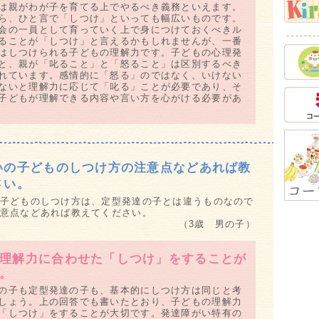
は親がわが子を育てる上でやるべき義務といえます。
母
ら、ひと言で「しつけ」といっても幅広いものです。
お
会の一員として育っていく上で身につけておくべきル
ク
ることが「しつけ」と言えるかもしれませんが、一番
Q&
はしつけられる子どもの理解力です。子どもの心理発
と、親が「叱ること」と「怒ること」は区別するべき
し
れています。感情的に「怒る」のではなく、いけない
脳
ないと理解力に応じて「叱る」ことが必要であり、そ
子どもが理解できる内容や言い方を心がける必要があ
教
笑
情
安
習
いの子どものしつけ方の注意点などあれば教
泣
さい。
夏
子どものしつけ方は、定型発達の子とは違うものなので
Q&
意点などあれば教えてください。
紫
（3歳 男の子）
Q&
お
理解力に合わせた「しつけ」をすることが
真
。
甘
の子も定型発達の子も、基本的にしつけ方は同じと考
食
しょう。上の回答でも書いたとおり、子どもの理解力
「しつけ」をすることが大切です。発達障がい特有の
げ