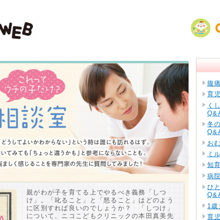
腹
育
く
Q&
冬
Q&
お
ミ
知
病
ひ
親がわが子を育てる上でやるべき義務「しつ
Q&
け」。「叱ること」と「怒ること」はどのよう
1歳
に区別すれば良いのでしょうか？ 「しつけ」
について、ニコこどもクリニックの本田真美先
育