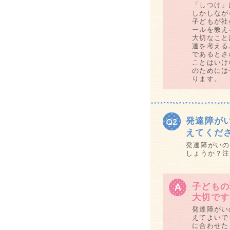
「しつけ」
しかしなが
子どもが社
ールを教え
大切なこと
達を考える
であるとさ
ことはいけ
のためには
ります。
発達障が
えてくだ
発達障がいの
しょうか？注
子どもの
大切です
発達障がい
えてよいで
に合わせた