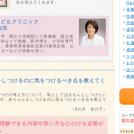
生が答えてくれます。
Q&
栄
性
こどもクリニック
市
先生
成
日
学卒 国立小児病院にて研修後、国立成
経科などで勤務。医学博士、小児科専門
礼
、身体障害者福祉法第15条指定医、お
感
ーターなどの資格を持つ。
ケ
お
語
癇
をしつけるのに気をつけるべき点を教えてく
お
わる
離
つけの考え方について。私としてはきちんとしつけたい
Q&
す。赤ちゃんをしつけるのに気をつけるべき点を教えて
衛
（8カ月 女の子）
飲
着
理解できる内容や言い方を心がける必要が
パ
。
Q&