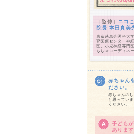
［監修］
ニコ
院長 本田真美
東京慈恵会医科大
育医療センター神
医、小児神経専門医
もちゃコーディネ
赤ちゃん
ださい。
赤ちゃんのし
と思っていま
ください。
子どもが
あります