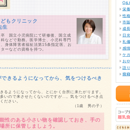
Q&
栄
性
こどもクリニック
市
先生
成
日
学卒 国立小児病院にて研修後、国立成
経科などで勤務。医学博士、小児科専門
礼
、身体障害者福祉法第15条指定医、お
感
ーターなどの資格を持つ。
ケ
お
語
癇
ができるようになってから、気をつけるべき
お
わる
離
きるようになってから、とにかく台所に来たがります。
Q&
多いので来させたくないのですが…。気をつけるべき点
ください。
衛
（1歳 男の子）
飲
着
能性のある小さい物を確認しておき、手の
パ
場所に保管しましょう。
Q&