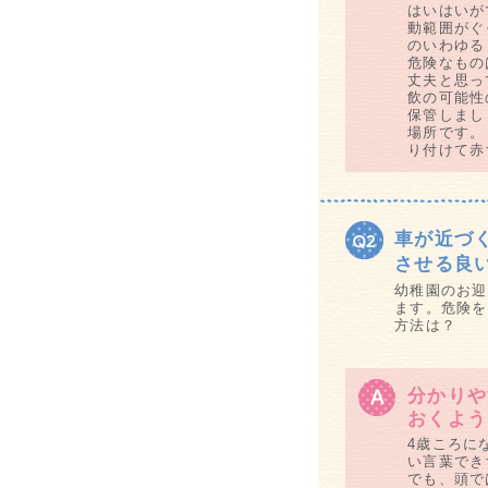
はいはいが
動範囲がぐ
のいわゆる
危険なもの
丈夫と思っ
飲の可能性
保管しまし
場所です。
り付けて赤
車が近づ
させる良
幼稚園のお迎
ます。危険を
方法は？
分かりや
おくよう
4歳ころに
い言葉でき
でも、頭で