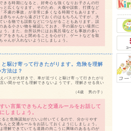
できる時期になると、好奇心も強くなりお子さんの行
母
っと広くなります。そのため、火傷や誤飲、打撲など
お
「不慮の事故」が非常に多くなる時期でもあります。
ク
は赤ちゃんから遠ざけておくのはもちろんですが、大
Q&
ている物でも誤飲などにつながることもあります。誤
のある小さい物を確認しておき、手の届かない場所に
し
ょう。また、台所以外にはお風呂場なども事故の多い
脳
ドアをきちんと閉めることを心がけ、ゲートなどを取
ちゃんが入れないようにしましょう。
教
笑
情
安
くと駆け寄って行きたがります。危険を理解
習
い方法は？
泣
えバスが大好きで、車が近づくと駆け寄って行きたがり
夏
言い聞かせても理解できないようです。理解させる良い
Q&
紫
（4歳 男の子）
Q&
お
すい言葉できちんと交通ルールをお話して
真
にしましょう。
甘
なると危険認知がだいぶ付いてくるので、分かりやす
食
ちんと交通ルールをお話しておくようにしましょう。
は理解できていても道路の向こうに興味のあるものが
げ