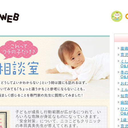
腹
育
く
Q&
冬
Q&
お
ミ
知
病
ひ
子どもが成長し行動範囲が広がるにつれて、い
Q&
ろいろな危険が身近なものになっていきます。
1歳
「安全対策」について、ニコこどもクリニック
の本田真美先生が答えてくれます。
育