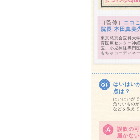
［監修］
ニコ
院長 本田真美
東京慈恵会医科大
育医療センター神
医、小児神経専門医
もちゃコーディネ
はいはい
点は？
はいはいがで
危ないものが
などを教えて
誤飲の可
届かない