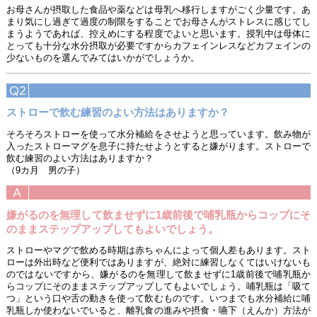
お母さんが摂取した食品や薬などは母乳へ移行しますがごく少量です。あ
まり気にし過ぎて過度の制限をすることでお母さんがストレスに感じてし
まうようであれば、控えめにする程度でよいと思います。授乳中は母体に
とっても十分な水分摂取が必要ですからカフェインレスなどカフェインの
少ないものを選んでみてはいかがでしょうか。
ストローで飲む練習のよい方法はありますか？
そろそろストローを使って水分補給をさせようと思っています。飲み物が
入ったストローマグを息子に持たせようとすると嫌がります。ストローで
飲む練習のよい方法はありますか？
（9カ月 男の子）
嫌がるのを無理して飲ませずに1歳前後で哺乳瓶からコップにそ
のままステップアップしてもよいでしょう。
ストローやマグで飲める時期は赤ちゃんによって個人差もあります。スト
ローは外出時など便利ではありますが、絶対に練習しなくてはいけないも
のではないですから、嫌がるのを無理して飲ませずに1歳前後で哺乳瓶か
らコップにそのままステップアップしてもよいでしょう。哺乳瓶は「吸て
つ」という口や舌の動きを使って飲むものです。いつまでも水分補給に哺
乳瓶しか使わないでいると、離乳食の進みや摂食・嚥下（えんか）方法が