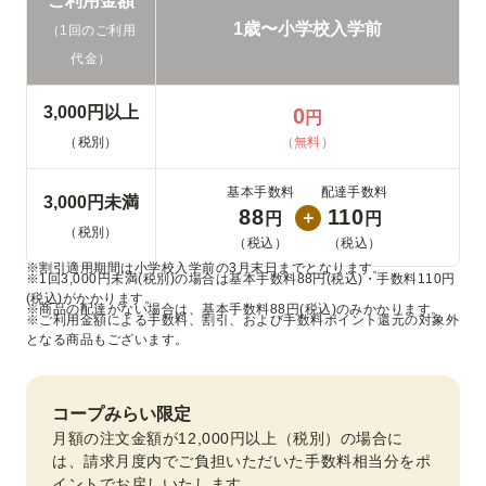
ご利用金額
1歳〜小学校入学前
（1回のご利用
代金）
3,000円以上
0
円
（税別）
（無料）
基本手数料
配達手数料
3,000円未満
88
110
＋
円
円
（税別）
（税込）
（税込）
※割引適用期間は小学校入学前の3月末日までとなります。
※1回3,000円未満(税別)の場合は基本手数料88円(税込)・手数料110円
(税込)がかかります。
※商品の配達がない場合は、基本手数料88円(税込)のみかかります。
※ご利用金額による手数料、割引、および手数料ポイント還元の対象外
となる商品もございます。
コープみらい限定
月額の注文金額が12,000円以上（税別）の場合に
は、請求月度内でご負担いただいた手数料相当分をポ
イントでお戻しいたします。