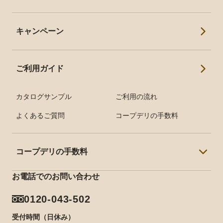
人気の冷凍食品
安心して使い続けられる
ご利用者の声トップ
離乳食・幼児食
キャンペーン
アンケート
調理済みおかず
インタビュー
ミールキット
ご利用ガイド
産直商品
カタログサンプル
ご利用の流れ
食物アレルギー配慮食品
よくあるご質問
コープデリの手数料
カタログサンプル
コープデリの手数料
お電話でのお問い合わせ
東京都の手数料
0120-043-502
埼玉県の手数料
受付時間（日休み）
千葉県の手数料