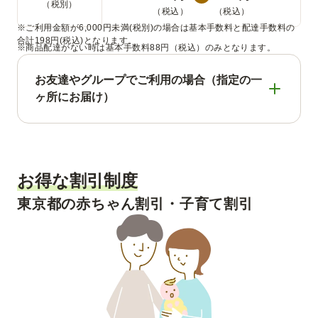
（税別）
（税込）
（税込）
※ご利用金額が6,000円未満(税別)の場合は基本手数料と配達手数料の
合計198円(税込)となります。
※商品配達がない時は基本手数料88円（税込）のみとなります。
お友達やグループでご利用の場合（指定の一
ヶ所にお届け）
東京都でコープデリをご利用の場合、6,000円以
上（税別）のご注文で、コープデリの手数料が
無料になります。
お得な割引制度
ご利用金
東京都の赤ちゃん割引・子育て割引
額
2人
3人以上
（1回のご利
（グループ）
（グループ）
用代金）
6,000円以
0
0
円
円
上
（無料）
（無料）