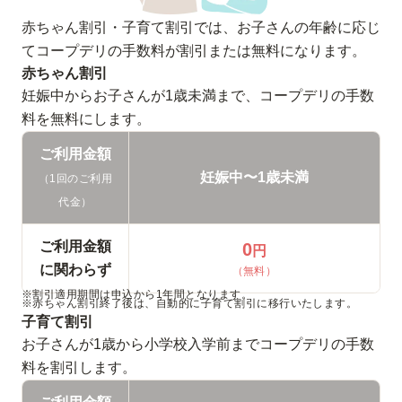
（税別）
赤ちゃん割引・子育て割引では、お子さんの年齢に応じ
てコープデリの手数料が割引または無料になります。
6,000円未
基本手数料
0
円
赤ちゃん割引
88
満
円
（無料）
妊娠中からお子さんが1歳未満まで、コープデリの手数
（税込）
（税別）
料を無料にします。
※2人の1回のご利用金額が6,000円(税別)以上の場合、基本手
数料と配達手数料は無料です。
ご利用金額
妊娠中〜1歳未満
（1回のご利用
代金）
ご利用金額
0
円
に関わらず
（無料）
※割引適用期間は申込から1年間となります。
※赤ちゃん割引終了後は、自動的に子育て割引に移行いたします。
子育て割引
お子さんが1歳から小学校入学前までコープデリの手数
料を割引します。