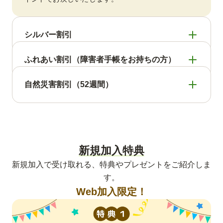
シルバー割引
世帯全員、または2人世帯のいずれか1人が65歳
ふれあい割引（障害者手帳をお持ちの方）
以上の方。
障害者手帳（身体障害者手帳、療育手帳、また
自然災害割引（52週間）
は精神障害者保健福祉手帳）をお持ちの方
自然災害の被災により、「り災証明書の交付」
手数料
を受けている方で交付日（申請日）から1年以内
の方が対象となります。
基本手数料
配達手数料
新規加入特典
88
0
円
円
手数料
（税込）
（無料）
新規加入で受け取れる、特典やプレゼントをご紹介しま
手数料
※基本手数料88円(税込)のみかかります。
す。
0
円
Web加入限定！
（無料）
基本手数料
配達手数料
88
0
円
円
（税込）
（無料）