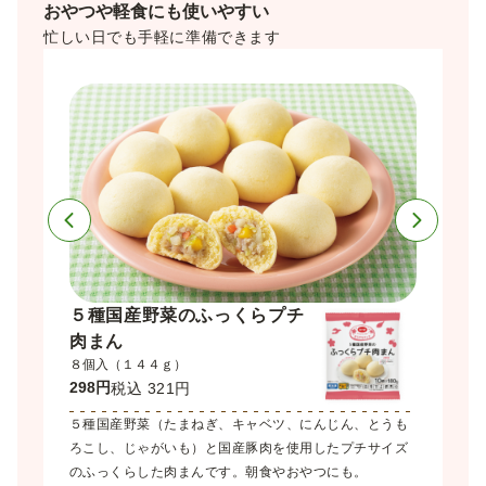
おやつや軽食にも使いやすい
忙しい日でも手軽に準備できます
５種国産野菜のふっくらプチ
（九州
肉まん
どん
８個入（１４４ｇ）
７８０ｇ（
298円
328円
税込 321円
税込
まねぎ・ほ
５種国産野菜（たまねぎ、キャベツ、にんじん、とうも
きらきらス
産小麦使用
ろこし、じゃがいも）と国産豚肉を使用したプチサイズ
～６歳のお
す。
のふっくらした肉まんです。朝食やおやつにも。
じ原料を使