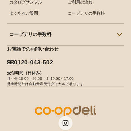
カタログサンプル
ご利用の流れ
食物アレルギー配慮食品
よくあるご質問
コープデリの手数料
カタログサンプル
コープデリの手数料
お電話でのお問い合わせ
東京都の手数料
0120-043-502
埼玉県の手数料
受付時間（日休み）
千葉県の手数料
月～金 10:00～20:00 土 10:00～17:00
営業時間外は自動音声受付ダイヤルで承ります
茨城県の手数料
栃木県の手数料
群馬県の手数料
長野県の手数料
新潟県の手数料