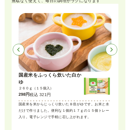
無駄なく使えて、毎日の調理がラクになります
国産米をふっくら炊いた白か
国産野
ゆ
ューブ
２６０ｇ（１５個入）
１２０ｇ（
298円
298円
税込 321円
税込
ブ状に冷凍
国産米を米からじっくり炊いた８倍がゆです。お米と水
繊維が多く
かけたりめ
だけで作りました。便利な１個約１７ｇの１５個トレー
る国産ほう
入り。電子レンジで手軽に召し上がれます。
す。１個約