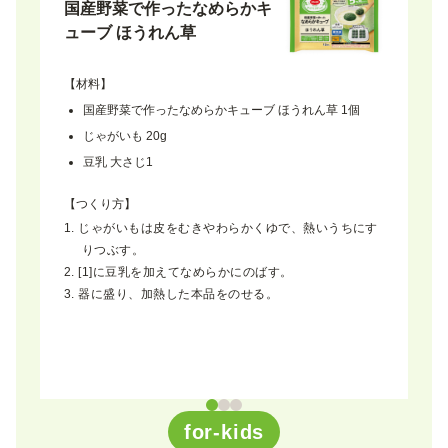
国産野菜で作ったなめらかキ
九
ューブ ほうれん草
ミ
【材料】
【
国産野菜で作ったなめらかキューブ ほうれん草 1個
じゃがいも 20g
豆乳 大さじ1
【つくり方】
じゃがいもは皮をむきやわらかくゆで、熱いうちにす
【
み、
りつぶす。
[1]に豆乳を加えてなめらかにのばす。
器に盛り、加熱した本品をのせる。
for-kids