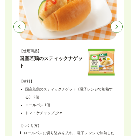
【使用商品】
【
国産若鶏のスティックナゲッ
5
ト
グ
【材料】
【
国産若鶏のスティックナゲット〔電子レンジで加熱す
じ1
る〕 2個
ロールパン 1個
トマトケチャップ 少々
【
【つくり方】
ロールパンに切り込みを入れ、電子レンジで加熱した