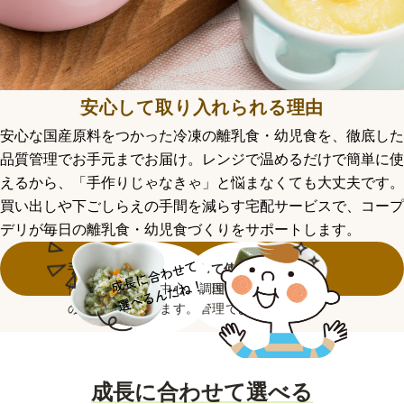
安心して取り入れられる理由
安心な国産原料をつかった冷凍の離乳食・幼児食を、徹底した
品質管理でお手元までお届け。レンジで温めるだけで簡単に使
えるから、「手作りじゃなきゃ」と悩まなくても大丈夫です。
買い出しや下ごしらえの手間を減らす宅配サービスで、コープ
デリが毎日の離乳食・幼児食づくりをサポートします。
おためしセット
手軽に使える
成長に合わせて選べる
安心して使える
便利な冷凍品が中心。調理
月齢・年齢に応じたライン
安心な国産原料を徹底した
の手間を減らします。
ナップ
品質管理でお届け
成長に合わせて選べる