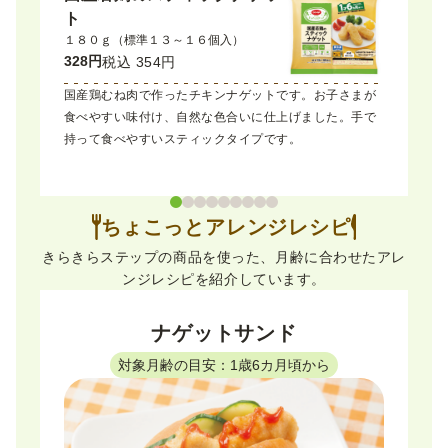
ト
ーグ（
１８０ｇ（標準１３～１６個入）
２２０ｇ（
328円
298円
税込 354円
税込
けの素で
国産鶏むね肉で作ったチキンナゲットです。お子さまが
具材の鶏肉
べられるや
食べやすい味付け、自然な色合いに仕上げました。手で
ん、ほうれ
持って食べやすいスティックタイプです。
菜を４１％
ちょこっとアレンジレシピ
きらきらステップの商品を使った、月齢に合わせたアレ
ンジレシピを紹介しています。
ナゲットサンド
対象月齢の目安：1歳6カ月頃から